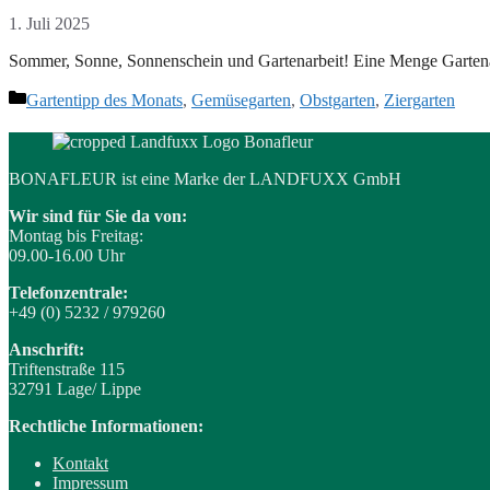
1. Juli 2025
Sommer, Sonne, Sonnenschein und Gartenarbeit! Eine Menge Gartenarb
Kategorien
Gartentipp des Monats
,
Gemüsegarten
,
Obstgarten
,
Ziergarten
BONAFLEUR ist eine Marke der LANDFUXX GmbH
Wir sind für Sie da von:
Montag bis Freitag:
09.00-16.00 Uhr
Telefonzentrale:
+49 (0) 5232 / 979260
Anschrift:
Triftenstraße 115
32791 Lage/ Lippe
Rechtliche Informationen:
Kontakt
Impressum