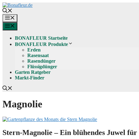
Zum
Inhalt
springen
Menü
Menü
BONAFLEUR Startseite
BONAFLEUR Produkte
Erden
Rasensaat
Rasendünger
Flüssigdünger
Garten Ratgeber
Markt-Finder
Magnolie
Stern-Magnolie – Ein blühendes Juwel für