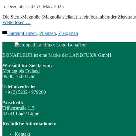
5. Dezember 2025
3. März 2025
Die Stern-Magnolie (Magnolia stellata) ist ein bezaubernder Zierstra
Weiterlesen …
Kategorien
Gartenpflanzen
,
Pflanzen
,
Ziergarten
BONAFLEUR ist eine Marke der LANDFUXX GmbH
Wir sind für Sie da von:
Montag bis Freitag:
09.00-16.00 Uhr
Telefonzentrale:
+49 (0) 5232 / 979260
Anschrift:
Triftenstraße 115
32791 Lage/ Lippe
Rechtliche Informationen:
Kontakt