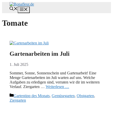
Zum
Inhalt
Menü
springen
Tomate
Gartenarbeiten im Juli
1. Juli 2025
Sommer, Sonne, Sonnenschein und Gartenarbeit! Eine
Menge Gartenarbeiten im Juli warten auf uns. Welche
Aufgaben zu erledigen sind, verraten wir dir im weiteren
Verlauf. Ziergarten …
Weiterlesen …
Kategorien
Gartentipp des Monats
,
Gemüsegarten
,
Obstgarten
,
Ziergarten