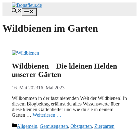
Zum
Inhalt
Menü
springen
Wildbienen im Garten
Wildbienen – Die kleinen Helden
unserer Gärten
16. Mai 2023
16. Mai 2023
Willkommen in der faszinierenden Welt der Wildbienen! In
diesem Blogbeitrag erfährst du alles Wissenswerte über
diese kleinen Gartenhelfer und wie du sie in deinem
Garten …
Weiterlesen …
Kategorien
Allgemein
,
Gemüsegarten
,
Obstgarten
,
Ziergarten