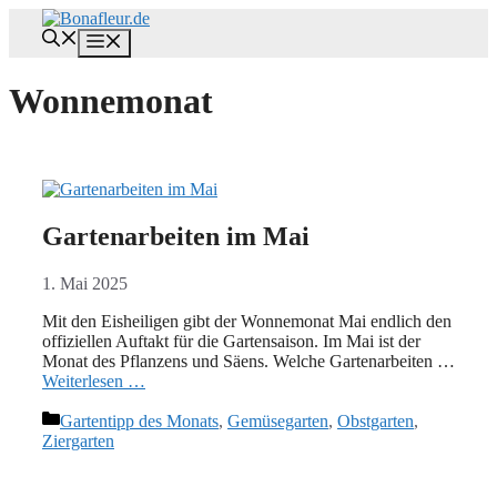
Zum
Inhalt
Menü
springen
Wonnemonat
Gartenarbeiten im Mai
1. Mai 2025
Mit den Eisheiligen gibt der Wonnemonat Mai endlich den
offiziellen Auftakt für die Gartensaison. Im Mai ist der
Monat des Pflanzens und Säens. Welche Gartenarbeiten …
Weiterlesen …
Kategorien
Gartentipp des Monats
,
Gemüsegarten
,
Obstgarten
,
Ziergarten