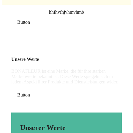
hhfhvfhjvhmvhmb
Button
Unsere Werte
BONAFLEUR ist eine Marke, die für ihre starken
Markenwerte bekannt ist. Diese Werte spiegeln sich in
jedem Aspekt ihrer Produkte und Dienstleistungen wider.
Button
Unserer Werte