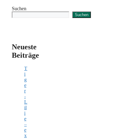
Suchen
Suchen
Neueste
Beiträge
T
i
g
e
r
-
L
il
i
e
–
e
x