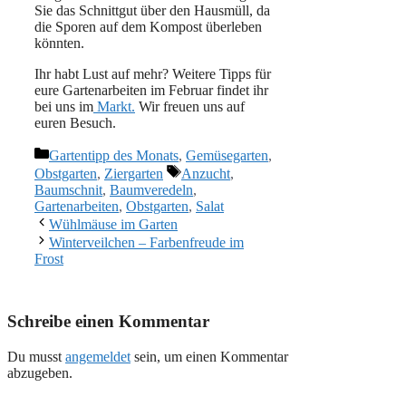
Sie das Schnittgut über den Hausmüll, da
die Sporen auf dem Kompost überleben
könnten.
Ihr habt Lust auf mehr? Weitere Tipps für
eure Gartenarbeiten im Februar findet ihr
bei uns im
Markt.
Wir freuen uns auf
euren Besuch.
Kategorien
Gartentipp des Monats
,
Gemüsegarten
,
Schlagwörter
Obstgarten
,
Ziergarten
Anzucht
,
Baumschnit
,
Baumveredeln
,
Gartenarbeiten
,
Obstgarten
,
Salat
Wühlmäuse im Garten
Winterveilchen – Farbenfreude im
Frost
Schreibe einen Kommentar
Du musst
angemeldet
sein, um einen Kommentar
abzugeben.