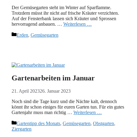
Der Gemüsegarten steht im Winter auf Sparflamme.
Trotzdem müsst ihr nicht auf frische Kräuter verzichten.
Auf der Fensterbank lassen sich Kräuter und Sprossen
hervorragend anbauen. …
Weiterlesen …
Kategorien
Erden
,
Gemüsegarten
Gartenarbeiten im Januar
21. April 2023
26. Januar 2023
Noch sind die Tage kurz und die Nächte kalt, dennoch
könnt ihr schon einiges für euren Garten tun. Für ein gutes
Gartenjahr muss man richtig …
Weiterlesen …
Kategorien
Gartentipp des Monats
,
Gemüsegarten
,
Obstgarten
,
Ziergarten