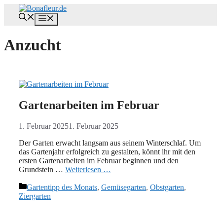
Zum
Inhalt
Menü
springen
Anzucht
Gartenarbeiten im Februar
1. Februar 2025
1. Februar 2025
Der Garten erwacht langsam aus seinem Winterschlaf. Um
das Gartenjahr erfolgreich zu gestalten, könnt ihr mit den
ersten Gartenarbeiten im Februar beginnen und den
Grundstein …
Weiterlesen …
Kategorien
Gartentipp des Monats
,
Gemüsegarten
,
Obstgarten
,
Ziergarten