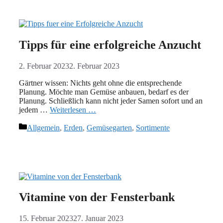
Tipps für eine erfolgreiche Anzucht
2. Februar 2023
2. Februar 2023
Gärtner wissen: Nichts geht ohne die entsprechende
Planung. Möchte man Gemüse anbauen, bedarf es der
Planung. Schließlich kann nicht jeder Samen sofort und an
jedem …
Weiterlesen …
Kategorien
Allgemein
,
Erden
,
Gemüsegarten
,
Sortimente
Vitamine von der Fensterbank
15. Februar 2023
27. Januar 2023