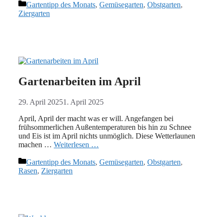
Kategorien
Gartentipp des Monats
,
Gemüsegarten
,
Obstgarten
,
Ziergarten
Gartenarbeiten im April
29. April 2025
1. April 2025
April, April der macht was er will. Angefangen bei
frühsommerlichen Außentemperaturen bis hin zu Schnee
und Eis ist im April nichts unmöglich. Diese Wetterlaunen
machen …
Weiterlesen …
Kategorien
Gartentipp des Monats
,
Gemüsegarten
,
Obstgarten
,
Rasen
,
Ziergarten