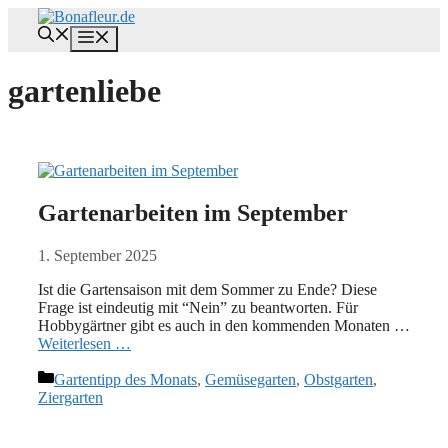
Zum
Inhalt
Menü
springen
gartenliebe
Gartenarbeiten im September
1. September 2025
Ist die Gartensaison mit dem Sommer zu Ende? Diese
Frage ist eindeutig mit “Nein” zu beantworten. Für
Hobbygärtner gibt es auch in den kommenden Monaten …
Weiterlesen …
Kategorien
Gartentipp des Monats
,
Gemüsegarten
,
Obstgarten
,
Ziergarten