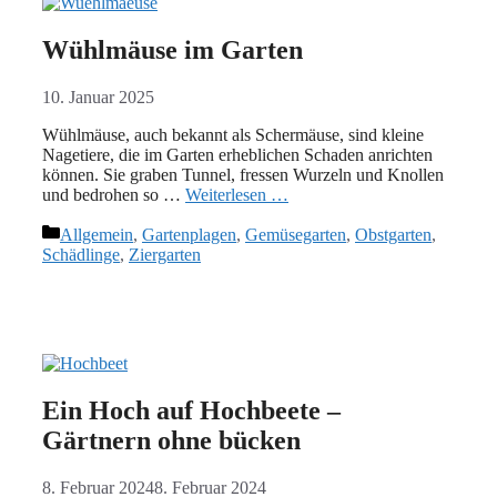
Wühlmäuse im Garten
10. Januar 2025
Wühlmäuse, auch bekannt als Schermäuse, sind kleine
Nagetiere, die im Garten erheblichen Schaden anrichten
können. Sie graben Tunnel, fressen Wurzeln und Knollen
und bedrohen so …
Weiterlesen …
Kategorien
Allgemein
,
Gartenplagen
,
Gemüsegarten
,
Obstgarten
,
Schädlinge
,
Ziergarten
Ein Hoch auf Hochbeete –
Gärtnern ohne bücken
8. Februar 2024
8. Februar 2024