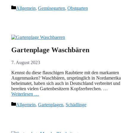
Kategorien
Allgemein
,
Gemüsegarten
,
Obstgarten
Gartenplage Waschbären
7. August 2023
Kennst du diese flauschigen Raubtiere mit den markanten
Augenmasken? Waschbären, ursprünglich in Nordamerika
beheimatet, haben sich auch in Deutschland verbreitet und
bereiten vielen Gartenbesitzern Kopfzerbrechen. …
Weiterlesen …
Kategorien
Allgemein
,
Gartenplagen
,
Schädlinge