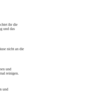
htet ihr die
ng und das
use nicht an die
rnen und
mal reinigen.
en und