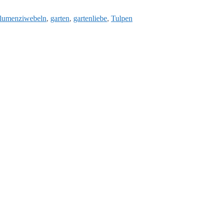
chlagwörter
lumenziwebeln
,
garten
,
gartenliebe
,
Tulpen