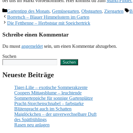
bei uns im Markt vorbeikommen. Hier kommst du zum
Markt-Finder.
Kategorien
S
Gartentipp des Monats
,
Gemüsegarten
,
Obstgarten
,
Ziergarten
B
Borretsch – Blauer Himmelsstern im Garten
Die Fetthenne – Herbststar mit Speichertrick
Schreibe einen Kommentar
Du musst
angemeldet
sein, um einen Kommentar abzugeben.
Suchen
Suchen
Neueste Beiträge
Tiger-Lilie – exotische Sommerakzente
Coopers Mittagsblume – leuchtende
Sommerteppiche für sonnige Gartenplätze
Pracht-Storchenschnabel – farbstarke
Blütenpracht auch im Schatten
Maiglöckchen – der unverwechselbare Duft
des Spätfrühlings
Rasen neu anlagen