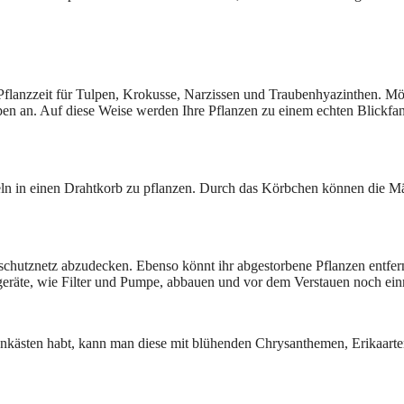
st Pflanzzeit für Tulpen, Krokusse, Narzissen und Traubenhyazinthen. Möc
pen an. Auf diese Weise werden Ihre Pflanzen zu einem echten Blickfa
ln in einen Drahtkorb zu pflanzen. Durch das Körbchen können die Mä
bschutznetz abzudecken. Ebenso könnt ihr abgestorbene Pflanzen entfe
geräte, wie Filter und Pumpe, abbauen und vor dem Verstauen noch ein
konkästen habt, kann man diese mit blühenden Chrysanthemen, Erikaart