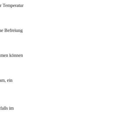
er Temperatur
ne Befreiung
Samen können
am, ein
falls im